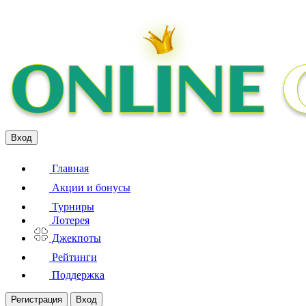
Вход
Главная
Акции и бонусы
Турниры
Лотерея
Джекпоты
Рейтинги
Поддержка
Регистрация
Вход