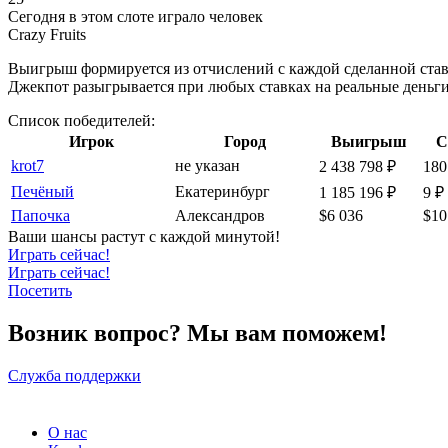
Сегодня в этом слоте играло человек
Crazy Fruits
Выигрыш формируется из отчислений с каждой сделанной став
Джекпот разыгрывается при любых ставках на реальные деньги
Список победителей:
Игрок
Город
Выигрыш
С
krot7
не указан
2 438 798 ₽
180
Печёный
Екатеринбург
1 185 196 ₽
9 ₽
Папочка
Александров
$6 036
$10
Ваши шансы растут с каждой минутой!
Играть сейчас!
Играть сейчас!
Посетить
Возник вопрос? Мы вам поможем!
Служба поддержки
О нас