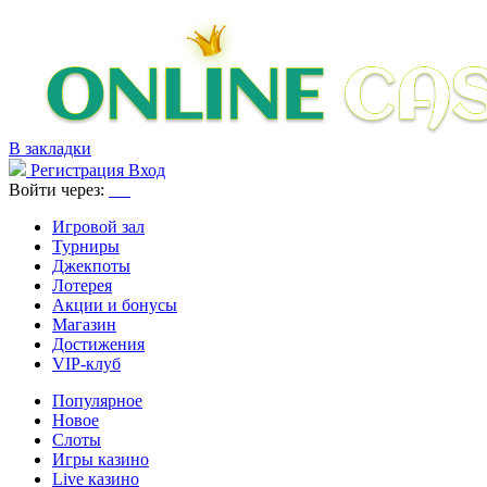
В закладки
Регистрация
Вход
Войти через:
Игровой зал
Турниры
Джекпоты
Лотерея
Акции и бонусы
Магазин
Достижения
VIP-клуб
Популярное
Новое
Слоты
Игры казино
Live казино