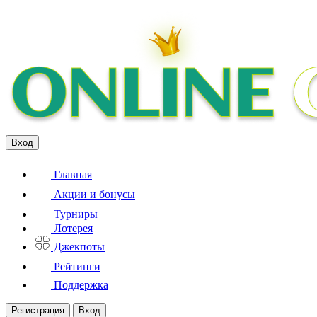
Вход
Главная
Акции и бонусы
Турниры
Лотерея
Джекпоты
Рейтинги
Поддержка
Регистрация
Вход