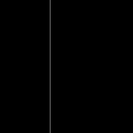
Gnome