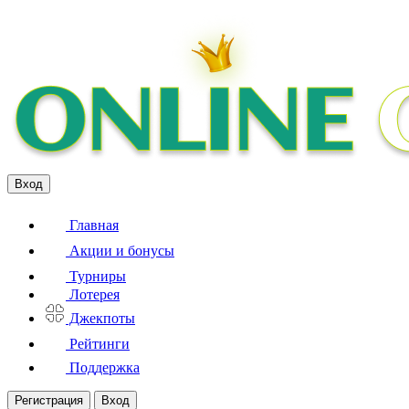
Вход
Главная
Акции и бонусы
Турниры
Лотерея
Джекпоты
Рейтинги
Поддержка
Регистрация
Вход