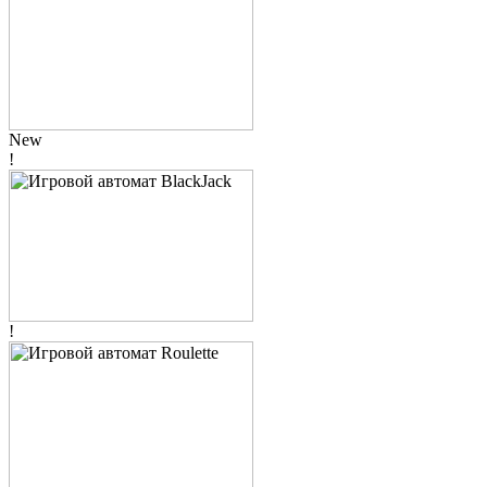
New
!
!