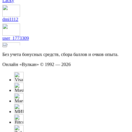
Lacky
6 000 руб.
Crazy Monkey
dmi1112
5 000 руб.
Divine Fortune MegaWays™
user_1773309
8 630 руб.
Dolphin's Pearl
Без учета бонусных средств, сбора баллов и очков опыта.
РАВИК
10 200 руб.
Онлайн «Вулкан» © 1992 — 2026
Vikings go Berzerk
user_1773309
5 162 руб.
Dolphin's Pearl
BalkaF8
5 000 руб.
Wild Warrior
user_1773309
10 225 руб.
Dolphin's Pearl