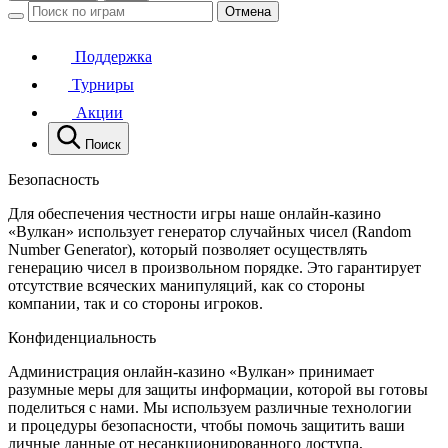
Отмена
Поддержка
Турниры
Акции
Поиск
Безопасность
Для обеспечения честности игры наше онлайн-казино
«Вулкан» использует генератор случайных чисел (Random
Number Generator), который позволяет осуществлять
генерацию чисел в произвольном порядке. Это гарантирует
отсутствие всяческих манипуляций, как со стороны
компании, так и со стороны игроков.
Конфиденциальность
Администрация онлайн-казино «Вулкан» принимает
разумные меры для защиты информации, которой вы готовы
поделиться с нами. Мы используем различные технологии
и процедуры безопасности, чтобы помочь защитить ваши
личные данные от несанкционированного доступа,