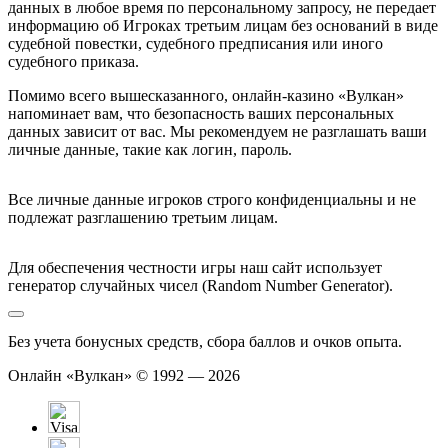
данных в любое время по персональному запросу, не передает
информацию об Игроках третьим лицам без оснований в виде
судебной повестки, судебного предписания или иного
судебного приказа.
Помимо всего вышесказанного, онлайн-казино «Вулкан»
напоминает вам, что безопасность ваших персональных
данных зависит от вас. Мы рекомендуем не разглашать ваши
личные данные, такие как логин, пароль.
Все личные данные игроков строго конфиденциальны и не
подлежат разглашению третьим лицам.
Для обеспечения честности игры наш сайт использует
генератор случайных чисел (Random Number Generator).
Без учета бонусных средств, сбора баллов и очков опыта.
Онлайн «Вулкан» © 1992 — 2026