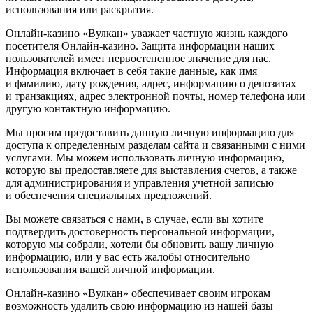
использования или раскрытия.
Онлайн-казино «Вулкан» уважает частную жизнь каждого
посетителя Онлайн-казино. Защита информации наших
пользователей имеет первостепенное значение для нас.
Информация включает в себя такие данные, как имя
и фамилию, дату рождения, адрес, информацию о депозитах
и транзакциях, адрес электронной почты, номер телефона или
другую контактную информацию.
Мы просим предоставить данную личную информацию для
доступа к определенным разделам сайта и связанными с ними
услугами. Мы можем использовать личную информацию,
которую вы предоставляете для выставления счетов, а также
для администрирования и управления учетной записью
и обеспечения специальных предложений.
Вы можете связаться с нами, в случае, если вы хотите
подтвердить достоверность персональной информации,
которую мы собрали, хотели бы обновить вашу личную
информацию, или у вас есть жалобы относительно
использования вашей личной информации.
Онлайн-казино «Вулкан» обеспечивает своим игрокам
возможность удалить свою информацию из нашей базы