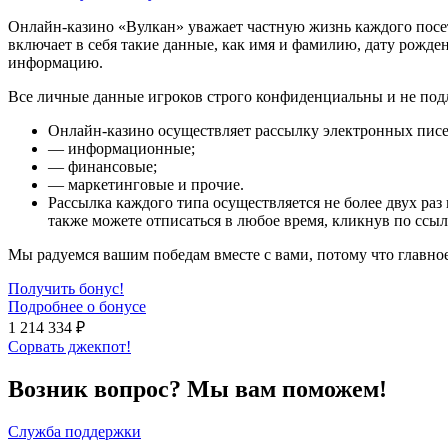
Онлайн-казино «Вулкан» уважает частную жизнь каждого посе
включает в себя такие данные, как имя и фамилию, дату рожде
информацию.
Все личные данные игроков строго конфиденциальны и не под
Онлайн-казино осуществляет рассылку электронных пис
— информационные;
— финансовые;
— маркетинговые и прочие.
Рассылка каждого типа осуществляется не более двух раз
также можете отписаться в любое время, кликнув по ссы
Мы радуемся вашим победам вместе с вами, потому что главное
Получить бонус!
Подробнее о бонусе
1 214 334 ₽
Сорвать джекпот!
Возник вопрос? Мы вам поможем!
Служба поддержки