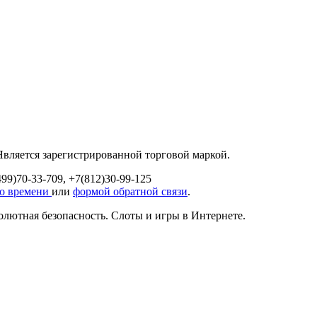
вляется зарегистрированной торговой маркой.
99)70-33-709, +7(812)30-99-125
го времени
или
формой обратной связи
.
олютная безопасность. Слоты и игры в Интернете.