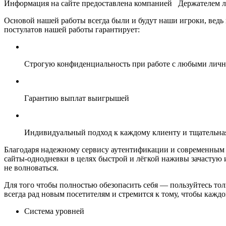
Информация на сайте предоставлена компанией
Держателем л
Основой нашей работы всегда были и будут наши игроки, ведь
постулатов нашей работы гарантирует:
Строгую конфиденциальность при работе с любыми лич
Гарантию выплат выигрышей
Индивидуальный подход к каждому клиенту и тщательная
Благодаря надежному сервису аутентификации и современным 
сайты-однодневки в целях быстрой и лёгкой наживы зачастую 
не волноваться.
Для того чтобы полностью обезопасить себя — пользуйтесь то
всегда рад новым посетителям и стремится к тому, чтобы каж
Система уровней