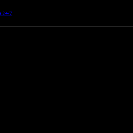
 24/7
реальные деньги.