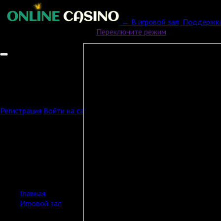
← В игровой зал
Поддержка
Вы играете в демо-режиме.
Переключите режим
и выигрывайте 
Регистрация
Вы играете
в демо режиме
Выигрывать реальные деньги
вы сможете после регистрации.
Регистрация
Войти на сайт
Или войти через:
Главная
Игровой зал
Dolphin's Pearl