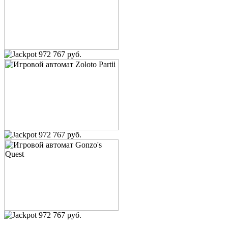
Европейская рулетка
Папочка
12 600 руб.
Book of Ra
user_1190264
972 767 руб.
6 500 руб.
Cleopatra
Offline
10 000 руб.
Valley of the Gods
osobist
13 120 руб.
Valley of the Gods
972 767 руб.
МРАК
5 600 руб.
Lucky Lady's Charm Deluxe
osobist
11 000 руб.
Lucky Lady's Charm Deluxe
osobist
972 767 руб.
25 000 руб.