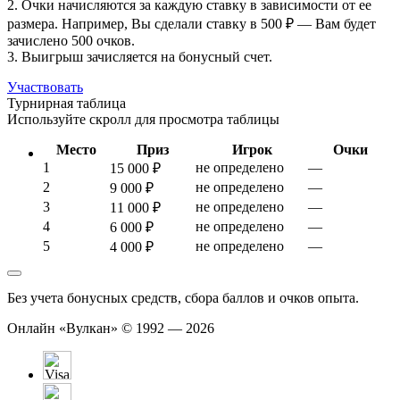
2. Очки начисляются за каждую ставку в зависимости от ее
размера. Например, Вы сделали ставку в 500 ₽ — Вам будет
зачислено 500 очков.
3. Выигрыш зачисляется на бонусный счет.
Участвовать
Турнирная таблица
Используйте скролл для просмотра таблицы
Место
Приз
Игрок
Очки
1
не определено
—
15 000 ₽
2
не определено
—
9 000 ₽
3
не определено
—
11 000 ₽
4
не определено
—
6 000 ₽
5
не определено
—
4 000 ₽
Без учета бонусных средств, сбора баллов и очков опыта.
Онлайн «Вулкан» © 1992 — 2026