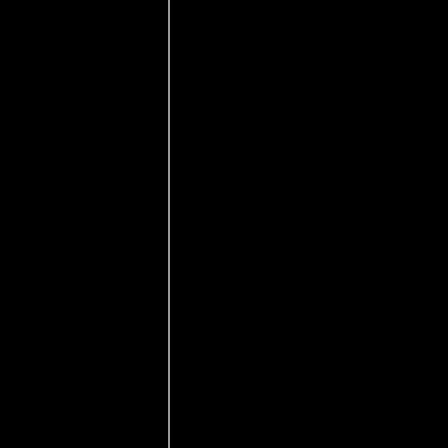
Sweet Life 2