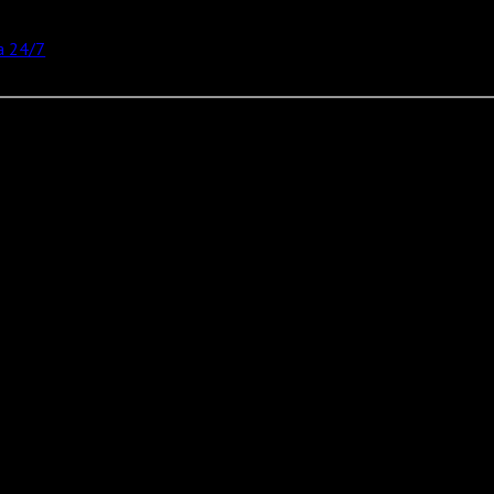
 24/7
реальные деньги.