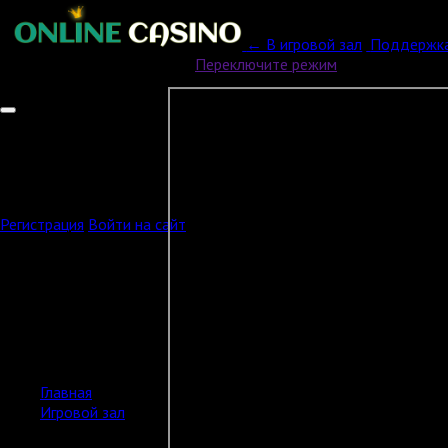
← В игровой зал
Поддержка
Вы играете в демо-режиме.
Переключите режим
и выигрывайте 
Регистрация
Вы играете
в демо режиме
Выигрывать реальные деньги
вы сможете после регистрации.
Регистрация
Войти на сайт
Или войти через:
Главная
Игровой зал
Sizzling Gems