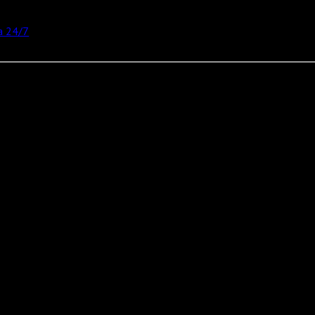
 24/7
реальные деньги.