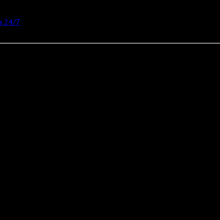
 24/7
реальные деньги.