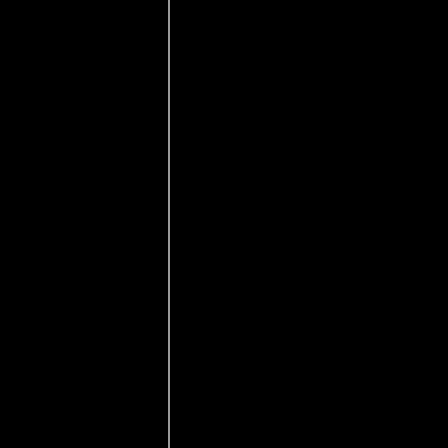
Sevens High