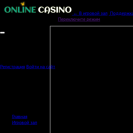
← В игровой зал
Поддержка
Вы играете в демо-режиме.
Переключите режим
и выигрывайте 
Регистрация
Вы играете
в демо режиме
Выигрывать реальные деньги
вы сможете после регистрации.
Регистрация
Войти на сайт
Или войти через:
Главная
Игровой зал
Leprechaun Hills