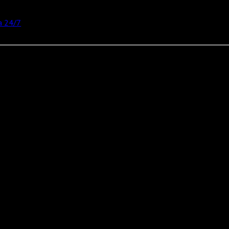
 24/7
реальные деньги.