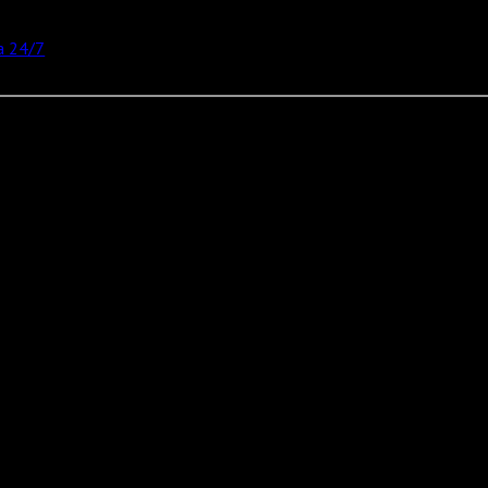
 24/7
реальные деньги.