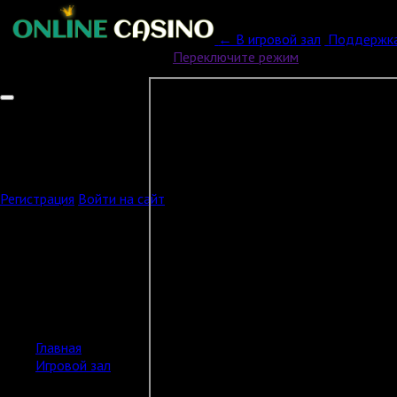
← В игровой зал
Поддержка
Вы играете в демо-режиме.
Переключите режим
и выигрывайте 
Регистрация
Вы играете
в демо режиме
Выигрывать реальные деньги
вы сможете после регистрации.
Регистрация
Войти на сайт
Или войти через:
Главная
Игровой зал
Orca