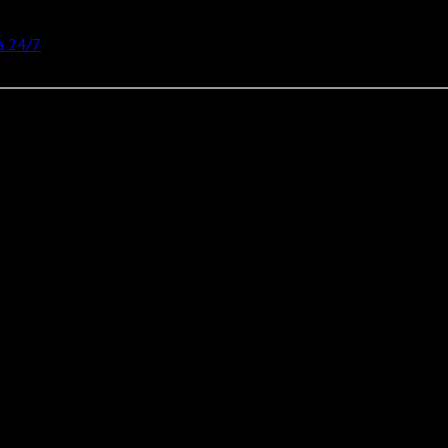
 24/7
реальные деньги.