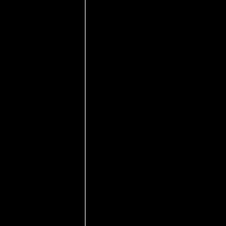
Magic Fruits 81