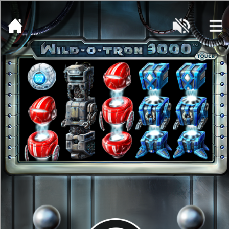
[object HTMLMetaElement]
пополнить счет