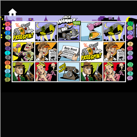
[object HTMLMetaElement]
пополнить счет