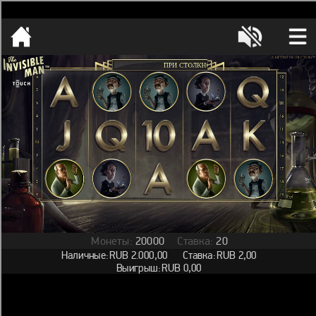
[object HTMLMetaElement]
пополнить счет