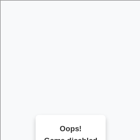
[object HTMLMetaElement]
пополнить счет