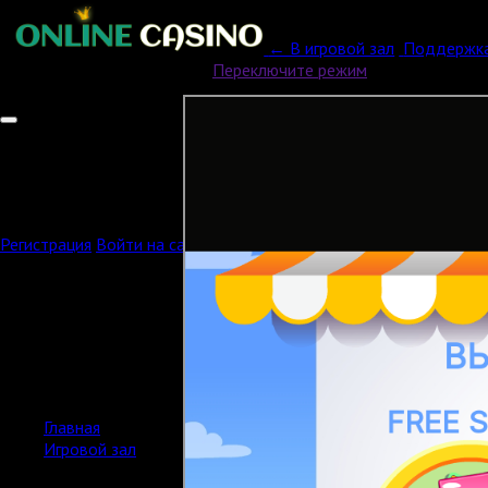
← В игровой зал
Поддержка
Вы играете в демо-режиме.
Переключите режим
и выигрывайте 
Регистрация
Вы играете
в демо режиме
Выигрывать реальные деньги
вы сможете после регистрации.
Регистрация
Войти на сайт
Или войти через:
Главная
Игровой зал
Fruitshop