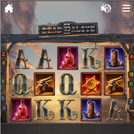
[object HTMLMetaElement]
пополнить счет