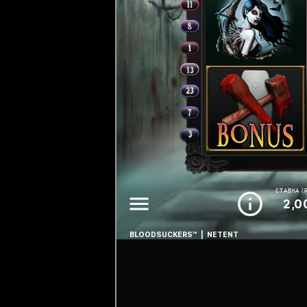
Blood Suckers