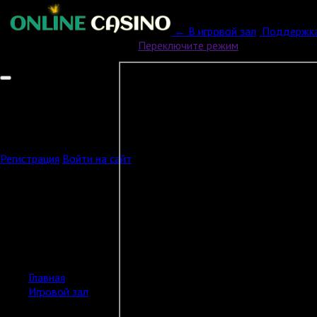
← В игровой зал
Поддержка
Вы играете в демо-режиме.
Переключите режим
и выигрывайте 
Регистрация
Вы играете
в демо режиме
Выигрывать реальные деньги
вы сможете после регистрации.
Регистрация
Войти на сайт
Или войти через:
Главная
Игровой зал
Man of Steel