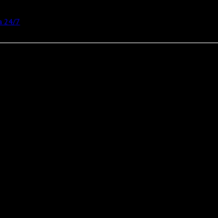
 24/7
реальные деньги.