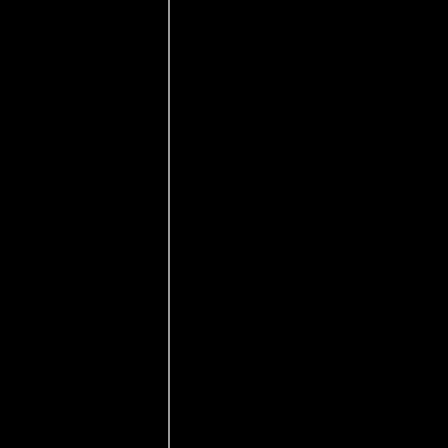
Lucky Queen