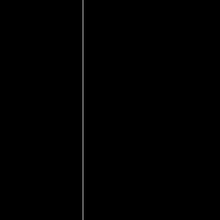
Lucky Fortune