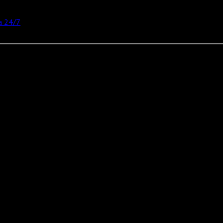
 24/7
реальные деньги.