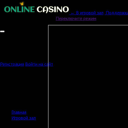
← В игровой зал
Поддержка
Вы играете в демо-режиме.
Переключите режим
и выигрывайте 
Регистрация
Вы играете
в демо режиме
Выигрывать реальные деньги
вы сможете после регистрации.
Регистрация
Войти на сайт
Или войти через:
Главная
Игровой зал
Highschool Manga