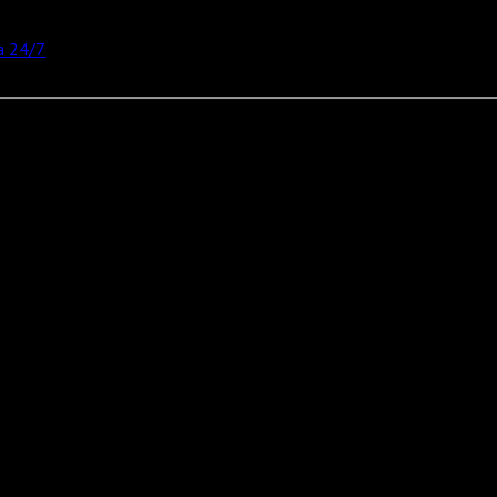
 24/7
реальные деньги.