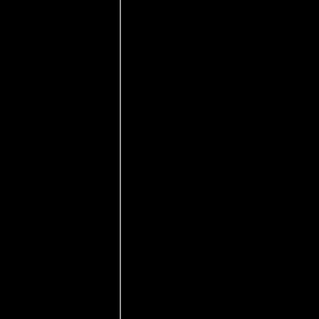
Divine Fortune