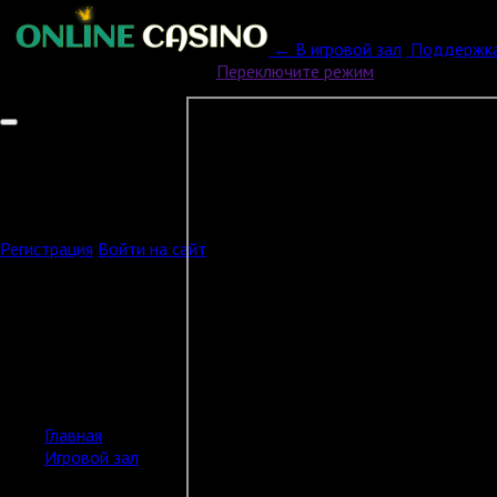
← В игровой зал
Поддержка
Вы играете в демо-режиме.
Переключите режим
и выигрывайте 
Регистрация
Вы играете
в демо режиме
Выигрывать реальные деньги
вы сможете после регистрации.
Регистрация
Войти на сайт
Или войти через:
Главная
Игровой зал
Vikings