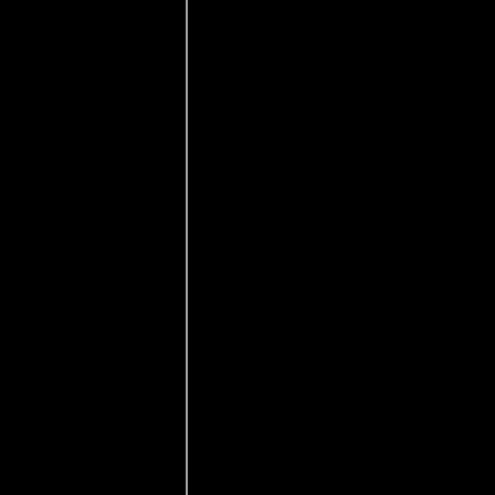
Stars