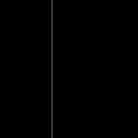
Rapunzel Tower