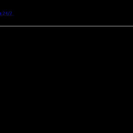
 24/7
реальные деньги.