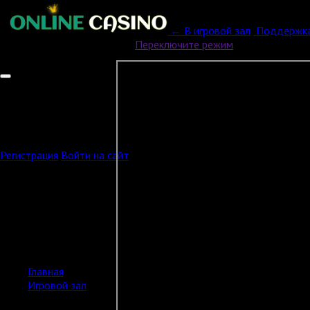
← В игровой зал
Поддержка
Вы играете в демо-режиме.
Переключите режим
и выигрывайте 
Регистрация
Вы играете
в демо режиме
Выигрывать реальные деньги
вы сможете после регистрации.
Регистрация
Войти на сайт
Или войти через:
Главная
Игровой зал
Rapunzel Tower