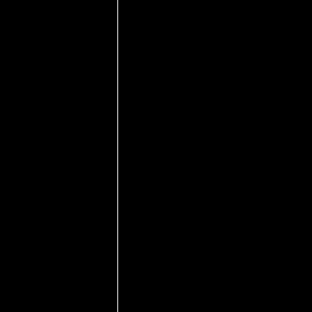
Hot Sync