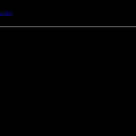
 24/7
реальные деньги.