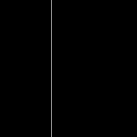
Joker Expand 40