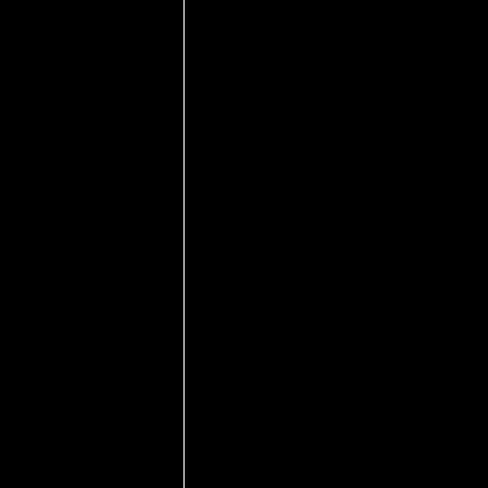
Bell Wizard