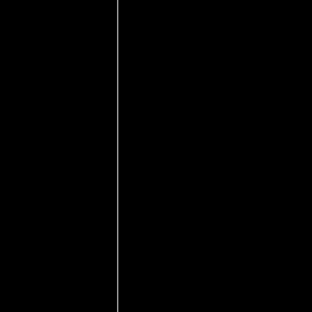
Blood