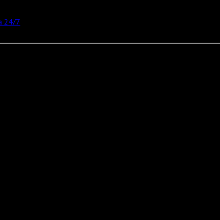
 24/7
реальные деньги.